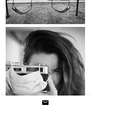
כרוניקל להסגר
בחושך של ענני ה- COVID-19, הצללים נוגעים בכל היבטי
החיים, בכל פינות העולם. אנו מחכים ליד המחשבים,
מכשירי הרדיו, הטלוויזיות, מאזינים למדענים ופוליטיקאים,